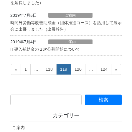
を延長しました）
2019年7月5日
ご案内
時間外労働等改善助成金（団体推進コース）を活用して展示
会に出展しました（出展報告）
2019年7月4日
ご案内
IT導入補助金の２次公募開始について
投
ペ
ペ
ペ
ペ
ペ
«
1
…
118
119
120
…
124
»
稿
ー
ー
ー
ー
ー
の
ジ
ジ
ジ
ジ
ジ
ペ
ー
ジ
送
カテゴリー
り
ご案内