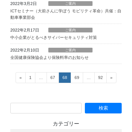
2022年3月2日
ご案内
ICTセミナー（大前さんに学ぼう モビリティ革命）共催：自
動車事業部会
2022年2月17日
ご案内
中小企業がとるべきサイバーセキュリティ対策
2022年2月10日
ご案内
全国健康保険協会より保険料率のお知らせ
投
ペ
ペ
ペ
ペ
ペ
«
1
…
67
68
69
…
92
»
稿
ー
ー
ー
ー
ー
の
ジ
ジ
ジ
ジ
ジ
ペ
ー
ジ
送
カテゴリー
り