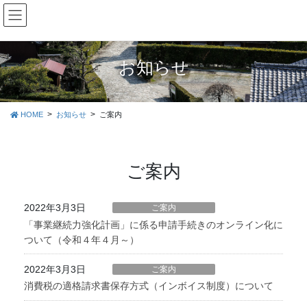
コ
ナ
ン
ビ
テ
ゲ
ン
ー
ツ
シ
お知らせ
に
ョ
移
ン
動
に
HOME
お知らせ
ご案内
移
動
ご案内
2022年3月3日
ご案内
「事業継続力強化計画」に係る申請手続きのオンライン化に
ついて（令和４年４月～）
2022年3月3日
ご案内
消費税の適格請求書保存方式（インボイス制度）について