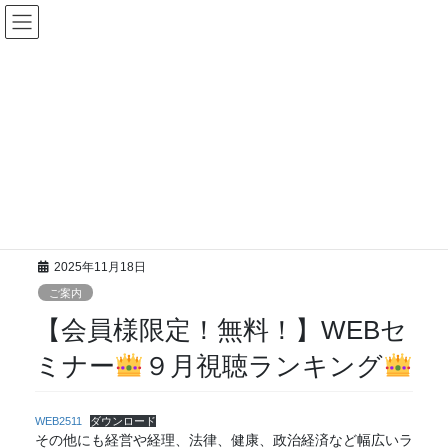
コ
ナ
ン
ビ
テ
ゲ
ン
ー
ツ
シ
お知らせ
に
ョ
移
ン
動
に
HOME
お知らせ
ご案内
移
【会員様限定！無料！】WEBセミナー
９月視聴ランキング
動
2025年11月18日
ご案内
【会員様限定！無料！】WEBセ
ミナー
９月視聴ランキング
WEB2511
ダウンロード
その他にも経営や経理、法律、健康、政治経済など幅広いラ