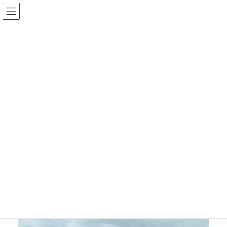
コ
ナ
ン
ビ
テ
ゲ
ン
ー
ツ
シ
高校生インターンシップ
に
ョ
移
ン
動
に
HOME
人材確保・育成・表彰
高校生インターンシップ
移
動
高校生インターンシップとは
松阪商業高等学校、久居農林高等学校、相可高等学校の２年
生を対象に、職業観を養い適正な職種を見出すきっかけとな
るよう夏休み期間の３日間でインターンシップを実施してい
ます。