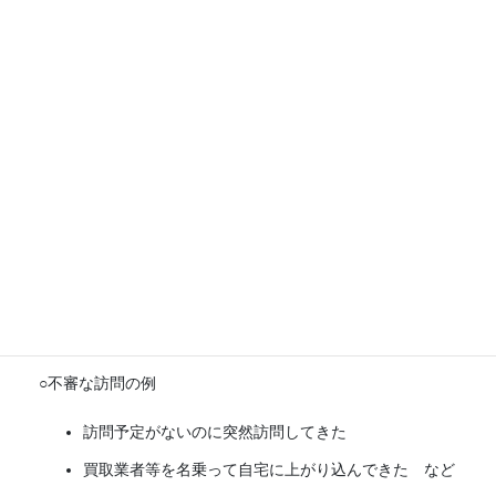
先日、栃木県において、犯人が住宅に押し入り、住人に危害
を加える強盗殺人事件が発生しました。この事件について、
「匿名・流動型犯罪グループ」の関与や事件前の「下見活
動」と思われる不審者の目撃情報があったことが報じられて
います。県内においても、スマートフォンで家を撮影してい
た。などといった不審者情報等が寄せられています。
○不審者の例
住宅等を撮影していた
住宅の敷地内を覗き込んでいた
地域内を何度もウロウロとしていた など
○不審な訪問の例
訪問予定がないのに突然訪問してきた
買取業者等を名乗って自宅に上がり込んできた など