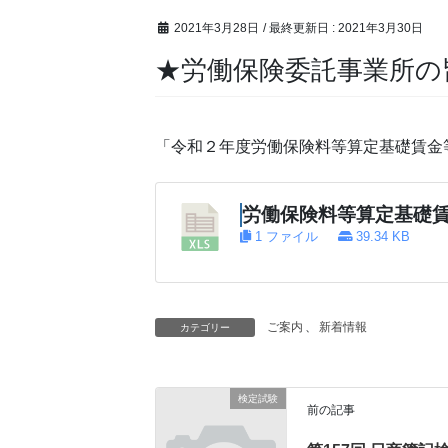
2021年3月28日
/ 最終更新日 :
2021年3月30日
★労働保険委託事業所の
「令和２年度労働保険料等算定基礎賃金等
労働保険料等算定基礎
1 ファイル
39.34 KB
ご案内
、
新着情報
カテゴリー
検定試験
前の記事