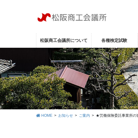
コ
ナ
ン
ビ
テ
ゲ
ン
ー
ツ
シ
に
ョ
松阪商工会議所について
各種検定試験
移
ン
動
に
移
動
HOME
お知らせ
ご案内
★労働保険委託事業所の