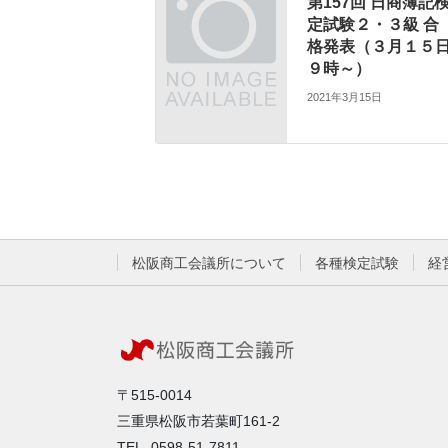
第157回 日商簿記
定試験２・３級 合
格発表（３月１５
９時～）
2021年3月15日
松阪商工会議所について
各種検定試験
経
〒515-0014
三重県松阪市若葉町161-2
TEL. 0598-51-7811