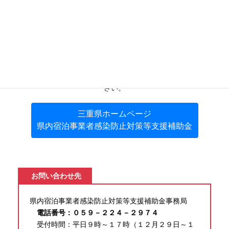
ため、感染防止対策や前向きな投資に対し補助を行うこと
（「県内宿泊事業者感染防止対策等支援補助金」の創設）に
より、認証制度の取組と併せて、打撃を受けている観光地の
再生と発展を図ります。
補助金の詳細については下記三重県ホームページをご覧くだ
さい。
三重県ホームページ
県内宿泊事業者感染防止対策等支援補助金
お問い合わせ先
県内宿泊事業者感染防止対策等支援補助金事務局
電話番号：０５９－２２４－２９７４
受付時間：平日９時～１７時（１２月２９日～１