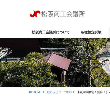
コ
ナ
ン
ビ
テ
ゲ
ン
ー
ツ
シ
に
ョ
松阪商工会議所について
各種検定試験
移
ン
動
に
移
動
HOME
お知らせ
ご案内
【会員様限定！無料！】