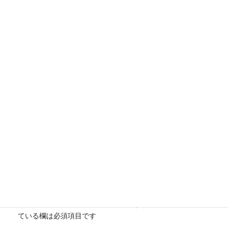
ダウンロード
40
ファイルサイズ
30.10 KB
ファイル数
1
投稿日
2021年3月28日
最終更新日時
2021年3月28日
労働保険の規約
コメントを残す
メールアドレスが公開されることはありません。
※
が付い
ている欄は必須項目です