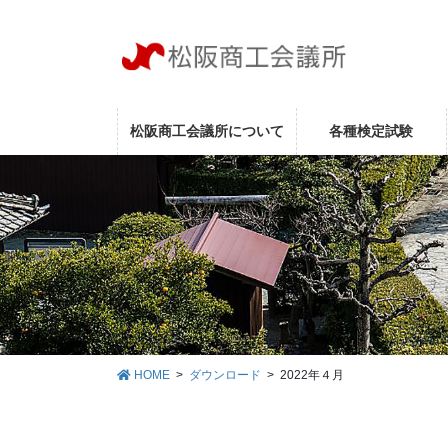
コ
ナ
ン
ビ
テ
ゲ
ン
ー
ツ
シ
に
ョ
松阪商工会議所について
各種検定試験
移
ン
動
に
移
動
HOME
ダウンロード
2022年４月