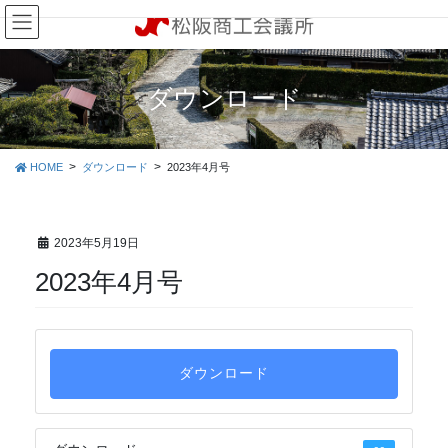
コ
ナ
ン
ビ
テ
ゲ
ン
ー
ツ
シ
ダウンロード
に
ョ
移
ン
動
に
HOME
ダウンロード
2023年4月号
移
動
2023年5月19日
2023年4月号
ダウンロード