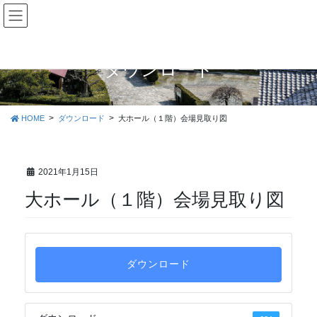
コ
ナ
ン
ビ
テ
ゲ
ン
ー
ツ
シ
ダウンロード
に
ョ
移
ン
動
に
HOME
ダウンロード
大ホール（１階）会場見取り図
移
動
2021年1月15日
大ホール（１階）会場見取り図
ダウンロード